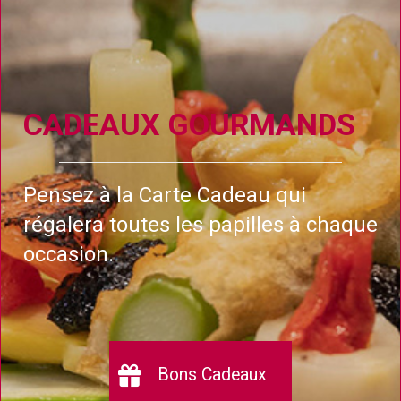
CADEAUX GOURMANDS
Pensez à la Carte Cadeau qui
régalera toutes les papilles à chaque
occasion.
Bons Cadeaux